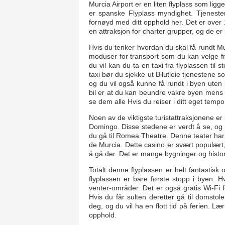
Murcia Airport er en liten flyplass som ligg
er spanske Flyplass myndighet. Tjenesten
fornøyd med ditt opphold her. Det er over 
en attraksjon for charter grupper, og de e
Hvis du tenker hvordan du skal få rundt M
moduser for transport som du kan velge fra
du vil kan du ta en taxi fra flyplassen til
taxi bør du sjekke ut Bilutleie tjenestene s
og du vil også kunne få rundt i byen uten 
bil er at du kan beundre vakre byen mens 
se dem alle Hvis du reiser i ditt eget tempo i
Noen av de viktigste turistattraksjonene e
Domingo. Disse stedene er verdt å se, og d
du gå til Romea Theatre. Denne teater har
de Murcia. Dette casino er svært populært,
å gå der. Det er mange bygninger og histor
Totalt denne flyplassen er helt fantastisk
flyplassen er bare første stopp i byen. H
venter-områder. Det er også gratis Wi-Fi f
Hvis du får sulten deretter gå til domstol
deg, og du vil ha en flott tid på ferien. Læ
opphold.