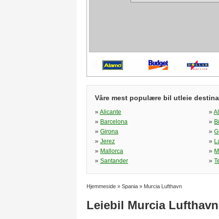
Våre mest populære bil utleie destina
»
»
Alicante
A
»
»
Barcelona
B
»
»
Girona
G
»
»
Jerez
L
»
»
Mallorca
M
»
»
Santander
T
Hjemmeside
»
Spania
»
Murcia Lufthavn
Leiebil Murcia Lufthavn