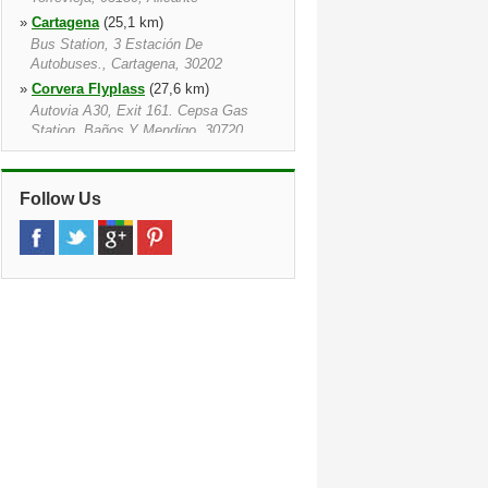
»
Cartagena
(25,1 km)
Bus Station, 3 Estación De
Autobuses., Cartagena, 30202
»
Corvera Flyplass
(27,6 km)
Autovia A30, Exit 161. Cepsa Gas
Station, Baños Y Mendigo, 30720
»
Train Station
(35,4 km)
Calle Industria S/n, Calle De Da
Industria, S/n, 30002
Follow Us
»
Murcia
(35,9 km)
Av.arquitecto Miguel Angel Beloqui7,
30006
»
Azarbe De Papel
(37,5 km)
16 Calle Azarbe Del Papel, 30007, Mu