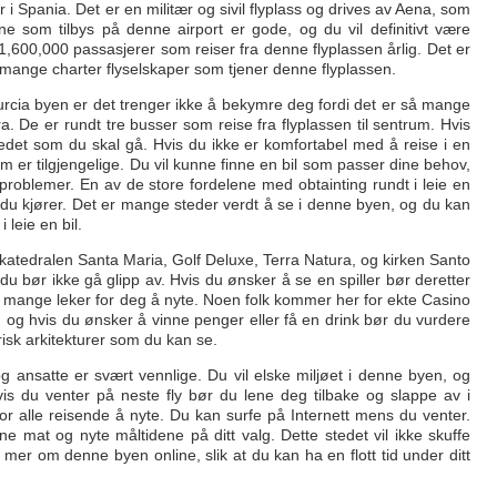
er i Spania. Det er en militær og sivil flyplass og drives av Aena, som
e som tilbys på denne airport er gode, og du vil definitivt være
1,600,000 passasjerer som reiser fra denne flyplassen årlig. Det er
r mange charter flyselskaper som tjener denne flyplassen.
urcia byen er det trenger ikke å bekymre deg fordi det er så mange
. De er rundt tre busser som reise fra flyplassen til sentrum. Hvis
 stedet som du skal gå. Hvis du ikke er komfortabel med å reise i en
om er tilgjengelige. Du vil kunne finne en bil som passer dine behov,
problemer. En av de store fordelene med obtainting rundt i leie en
du kjører. Det er mange steder verdt å se i denne byen, og du kan
 leie en bil.
r katedralen Santa Maria, Golf Deluxe, Terra Natura, og kirken Santo
u bør ikke gå glipp av. Hvis du ønsker å se en spiller bør deretter
 mange leker for deg å nyte. Noen folk kommer her for ekte Casino
 og hvis du ønsker å vinne penger eller få en drink bør du vurdere
isk arkitekturer som du kan se.
 og ansatte er svært vennlige. Du vil elske miljøet i denne byen, og
vis du venter på neste fly bør du lene deg tilbake og slappe av i
or alle reisende å nyte. Du kan surfe på Internett mens du venter.
ene mat og nyte måltidene på ditt valg. Dette stedet vil ikke skuffe
r mer om denne byen online, slik at du kan ha en flott tid under ditt