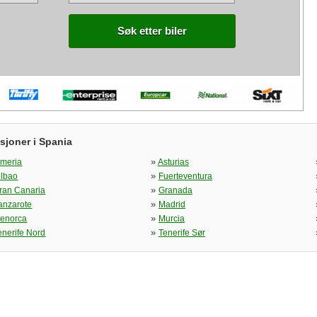
Søk etter biler
sjoner i Spania
»
lmeria
Asturias
»
ilbao
Fuerteventura
»
ran Canaria
Granada
»
anzarote
Madrid
»
enorca
Murcia
»
enerife Nord
Tenerife Sør