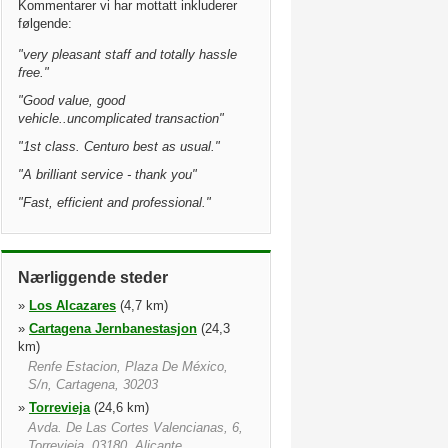
Kommentarer vi har mottatt inkluderer
følgende:
"
very pleasant staff and totally hassle
free.
"
"
Good value, good
vehicle..uncomplicated transaction
"
"
1st class. Centuro best as usual.
"
"
A brilliant service - thank you
"
"
Fast, efficient and professional.
"
Nærliggende steder
»
Los Alcazares
(4,7 km)
»
Cartagena Jernbanestasjon
(24,3
km)
Renfe Estacion, Plaza De México,
S/n, Cartagena, 30203
»
Torrevieja
(24,6 km)
Avda. De Las Cortes Valencianas, 6,
Torrevieja, 03180, Alicante