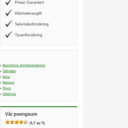
Priser Garantert
Kilometeravgift
Selvrisikoforsikring
Tyveriforsikring
»
Barcelona Jernbanestasjon
»
Gibraltar
»
Ibiza
»
Malaga
»
Reus
»
Valencia
Vår poengsum
(
4,7 av 5
).