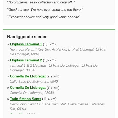
"
No problems, easy collection and drop off.
"
"
Good service. We now even know the rep there.
"
"
Excellent service and very good value car hire
"
Nærliggende steder
»
Flyplass Terminal 1
(1,1 km)
*no Truck Return* Key Box At Parkig, El Prat Llobregat, El Prat
De Llobregat, 08820
»
Flyplass Terminal 2
(1,6 km)
Terminal 1 & 2 Llegadas, El Prat De Llobregat, El Prat De
Llobregat, 08820
»
Cornella De Llobregat
(7,2 km)
Calle Tirso De Molina, 25, 8940
»
Cornellà De Llobregat
(7,3 km)
Cornella De Llobregat, 08940
»
Train Station Sants
(11,4 km)
Devolucion Cars: Pk Saba Train Stat, Plaza Países Catalanes,
S/n, 08014
»
Gran Via
(14,2 km)