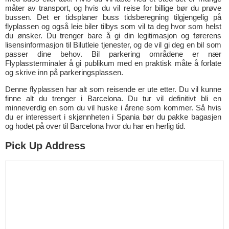
måter av transport, og hvis du vil reise for billige bør du prøve
bussen. Det er tidsplaner buss tidsberegning tilgjengelig på
flyplassen og også leie biler tilbys som vil ta deg hvor som helst
du ønsker. Du trenger bare å gi din legitimasjon og førerens
lisensinformasjon til Bilutleie tjenester, og de vil gi deg en bil som
passer dine behov. Bil parkering områdene er nær
Flyplassterminaler å gi publikum med en praktisk måte å forlate
og skrive inn på parkeringsplassen.
Denne flyplassen har alt som reisende er ute etter. Du vil kunne
finne alt du trenger i Barcelona. Du tur vil definitivt bli en
minneverdig en som du vil huske i årene som kommer. Så hvis
du er interessert i skjønnheten i Spania bør du pakke bagasjen
og hodet på over til Barcelona hvor du har en herlig tid.
Pick Up Address