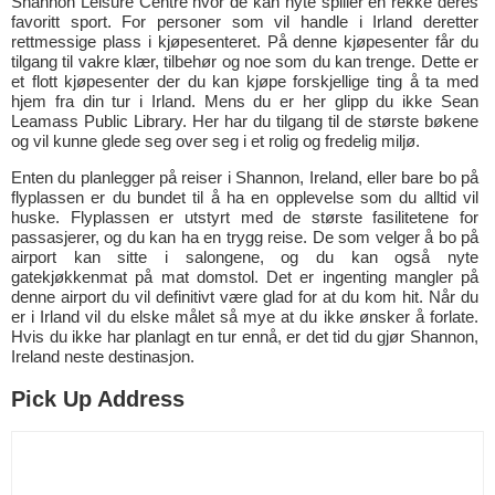
Shannon Leisure Centre hvor de kan nyte spiller en rekke deres
favoritt sport. For personer som vil handle i Irland deretter
rettmessige plass i kjøpesenteret. På denne kjøpesenter får du
tilgang til vakre klær, tilbehør og noe som du kan trenge. Dette er
et flott kjøpesenter der du kan kjøpe forskjellige ting å ta med
hjem fra din tur i Irland. Mens du er her glipp du ikke Sean
Leamass Public Library. Her har du tilgang til de største bøkene
og vil kunne glede seg over seg i et rolig og fredelig miljø.
Enten du planlegger på reiser i Shannon, Ireland, eller bare bo på
flyplassen er du bundet til å ha en opplevelse som du alltid vil
huske. Flyplassen er utstyrt med de største fasilitetene for
passasjerer, og du kan ha en trygg reise. De som velger å bo på
airport kan sitte i salongene, og du kan også nyte
gatekjøkkenmat på mat domstol. Det er ingenting mangler på
denne airport du vil definitivt være glad for at du kom hit. Når du
er i Irland vil du elske målet så mye at du ikke ønsker å forlate.
Hvis du ikke har planlagt en tur ennå, er det tid du gjør Shannon,
Ireland neste destinasjon.
Pick Up Address