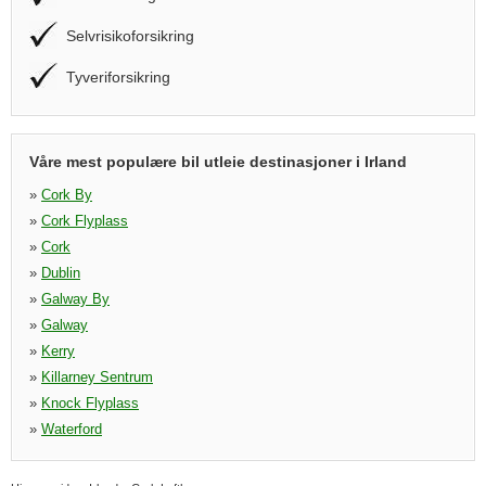
Selvrisikoforsikring
Tyveriforsikring
Våre mest populære bil utleie destinasjoner i Irland
»
Cork By
»
Cork Flyplass
»
Cork
»
Dublin
»
Galway By
»
Galway
»
Kerry
»
Killarney Sentrum
»
Knock Flyplass
»
Waterford