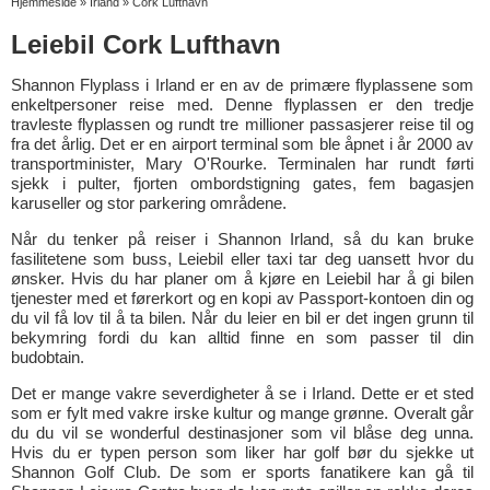
Hjemmeside
»
Irland
»
Cork Lufthavn
Leiebil Cork Lufthavn
Shannon Flyplass i Irland er en av de primære flyplassene som
enkeltpersoner reise med. Denne flyplassen er den tredje
travleste flyplassen og rundt tre millioner passasjerer reise til og
fra det årlig. Det er en airport terminal som ble åpnet i år 2000 av
transportminister, Mary O'Rourke. Terminalen har rundt førti
sjekk i pulter, fjorten ombordstigning gates, fem bagasjen
karuseller og stor parkering områdene.
Når du tenker på reiser i Shannon Irland, så du kan bruke
fasilitetene som buss, Leiebil eller taxi tar deg uansett hvor du
ønsker. Hvis du har planer om å kjøre en Leiebil har å gi bilen
tjenester med et førerkort og en kopi av Passport-kontoen din og
du vil få lov til å ta bilen. Når du leier en bil er det ingen grunn til
bekymring fordi du kan alltid finne en som passer til din
budobtain.
Det er mange vakre severdigheter å se i Irland. Dette er et sted
som er fylt med vakre irske kultur og mange grønne. Overalt går
du du vil se wonderful destinasjoner som vil blåse deg unna.
Hvis du er typen person som liker har golf bør du sjekke ut
Shannon Golf Club. De som er sports fanatikere kan gå til