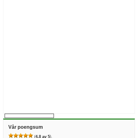
Vår poengsum
(
4,8 av 5
).