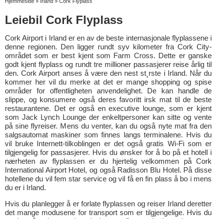
Hjemmeside
»
Irland
»
Cork Flyplass
Leiebil Cork Flyplass
Cork Airport i Irland er en av de beste internasjonale flyplassene i
denne regionen. Den ligger rundt syv kilometer fra Cork City-
området som er best kjent som Farm Cross. Dette er ganske
godt kjent flyplass og rundt tre millioner passasjerer reise årlig til
den. Cork Airport anses å være den nest st¸rste i Irland. Når du
kommer her vil du merke at det er mange shopping og spise
områder for offentligheten anvendelighet. De kan handle de
slippe, og konsumere også deres favoritt irsk mat til de beste
restaurantene. Det er også en executive lounge, som er kjent
som Jack Lynch Lounge der enkeltpersoner kan sitte og vente
på sine flyreiser. Mens du venter, kan du også nyte mat fra den
salgsautomat maskiner som finnes langs terminalene. Hvis du
vil bruke Internett-tilkoblingen er det også gratis Wi-Fi som er
tilgjengelig for passasjerer. Hvis du ønsker for å bo på et hotell i
nærheten av flyplassen er du hjertelig velkommen på Cork
International Airport Hotel, og også Radisson Blu Hotel. På disse
hotellene du vil fem star service og vil få en fin plass å bo i mens
du er i Irland.
Hvis du planlegger å er forlate flyplassen og reiser Irland deretter
det mange modusene for transport som er tilgjengelige. Hvis du