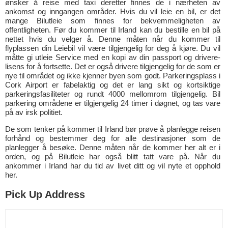
ønsker å reise med taxi deretter finnes de i nærheten av
ankomst og inngangen områder. Hvis du vil leie en bil, er det
mange Bilutleie som finnes for bekvemmeligheten av
offentligheten. Før du kommer til Irland kan du bestille en bil på
nettet hvis du velger å. Denne måten når du kommer til
flyplassen din Leiebil vil være tilgjengelig for deg å kjøre. Du vil
måtte gi utleie Service med en kopi av din passport og drivere-
lisens for å fortsette. Det er også drivere tilgjengelig for de som er
nye til området og ikke kjenner byen som godt. Parkeringsplass i
Cork Airport er fabelaktig og det er lang sikt og kortsiktige
parkeringsfasiliteter og rundt 4000 mellomrom tilgjengelig. Bil
parkering områdene er tilgjengelig 24 timer i døgnet, og tas vare
på av irsk politiet.
De som tenker på kommer til Irland bør prøve å planlegge reisen
forhånd og bestemmer deg for alle destinasjoner som de
planlegger å besøke. Denne måten når de kommer her alt er i
orden, og på Bilutleie har også blitt tatt vare på. Når du
ankommer i Irland har du tid av livet ditt og vil nyte et opphold
her.
Pick Up Address