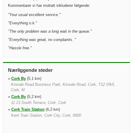
Kommentarer vi har mottatt inkluderer følgende:
"
Your usual excellent service.
"
"
Everything o.k.
"
"
The only problem was a long wait in the queue.
"
"
Everything was great, no complaints.
"
"
Hassle free.
"
Nærliggende steder
»
Cork By
(5,1 km)
Kinsale Road Business Park, Kinsale Road, Cork, T12 Vfk5,
Cork, M
»
Cork By
(5,2 km)
11 13 South Terrace, Cork, Cork
»
Cork Train Station
(6,2 km)
Kent Train Station, Cork City, Cork, 0000