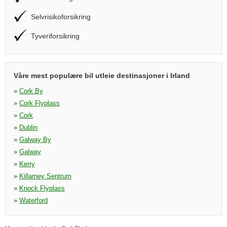
Selvrisikoforsikring
Tyveriforsikring
Våre mest populære bil utleie destinasjoner i Irland
»
Cork By
»
Cork Flyplass
»
Cork
»
Dublin
»
Galway By
»
Galway
»
Kerry
»
Killarney Sentrum
»
Knock Flyplass
»
Waterford