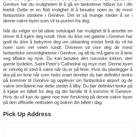
Genève har du muligheten til å gå en tankeleser blåser tur i din
leiebil. Dette er en flott mulighet til å besøke noen av de mest
fantastiske stedene i Genève. Det er så mange steder å se i
denne vakre byen som vil ta pusten fra deg.
Når du velger en bil utleie selskapet har mulighet til å ansette en
driver til å kjøre deg rundt. Hvis du ikke vet gatene i Genève har
godt du ikke å bekymre deg om obtainting mistet fordi du vil ha
noen som vet veien rundt. Driveren vil vise deg de mest
fantastiske severdighetene i Genève, og alt du må gjøre er å lene
seg tilbake og nyte. Du kan besøke den russiske kirken, den
gamle bydelen, Saint Peter's Cathedral og mye mer. Denne byen
er virkelig et sted å være når du er på ferie. Hvis du planlegger å
dra på en ferie når som helst snart deretter du bør definitivt tenke
på kommer til Genève og opplever sin fantastiske airport og de
vakre områdene har dette stedet å tilby. Du bør definitivt tenke på
å kjøpe en billett for deg og din familie til å komme til Genève.
Hvis du vil kan du gjøre noe mer forskning på denne vakre byen
på den offisielle nettsiden og boken din billett i dag.
Pick Up Address