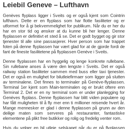
Leiebil Geneve – Lufthavn
Genèves flyplass ligger i Sveits og er også kjent som Cointrin
lufthavn. Dette er en flyplass som har flotte fasiliteter og er
utformet for å gi bekvemmelighet for publikum. Når du er her du
har en stor tid og ønsker at du kunne bli her lenger. Denne
flyplassen er definitivt et sted å se. Det er godt bygget og gir stor
tjenester til alle sine passasjerer. Hver person som har trappet
foten på denne flyplassen har vært glad for at de gjorde fordi de
fant de fineste fasilitetene på flyplassen Genève i Sveits.
Denne flyplassen har en hyggelig og lenge konkrete rullebane.
Sin rullebane anses å være den lengste i Sveits. Det er også
railway station fasiliteter sammen med buss eller taxi tjenester.
Det er også en mulighet for bilutleiefirmaer som ligger på slutten
av terminalene. Det finnes to terminaler på Genève-flyplassen.
Terminal 1er kjent som Main-terminalen og er brukt oftere enn
Terminal 2. Det er en ny terminal som er under planlegging for
Genèves flyplass. Denne flyplassen har blitt viden populære og
har fått muligheten til å fly mer enn ti millioner reisende hvert år.
Mange mennesker er glad i denne flyplassen på grunn av den
deilige maten som serveres på restauranter, fantastiske
elementene på plikt free butikker og rolig og fredelig venter rom.
Hvis du velger en bil utleie selskapet når du er på flyplassen