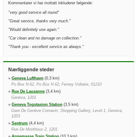
Kommentarer vi har mottatt inkluderer følgende:
"
very good service all round
"
"
Great service, thanks very much.
"
"
Would definitely use again.
"
"
Car clean and no damage on collection.
"
"
Thank you - excellent service as always.
"
Nærliggende steder
»
Geneva Lufthavn
(0,3 km)
Po Box N 62, Po Box N 62, Ferney Voltaire, 01210
»
Rue De Lausanne
(3,4 km)
Geneva, 1201
»
Geneva Togstasjon Station
(3,5 km)
Gare De Genève Cornavin, Shopping Gallery, Level 1, Geneva,
1203
»
Sentrum
(4,4 km)
Rue De Monthoux 2, 1201
»
Annemasse Train Station
(10,3 km)